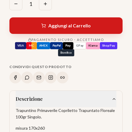
1
Aggiungi al Carrello
PAGAMENTO SICURO · ACCETTIAMO
VISA
MC
AMEX
PayPal
Pay
GPay
Klarna
Shop Pay
Bonifico
CONDIVIDI QUESTO PRODOTTO
Descrizione
Trapuntino Primaverile Copriletto Trapuntato Floreale
100gr Singolo.
misura 170x260