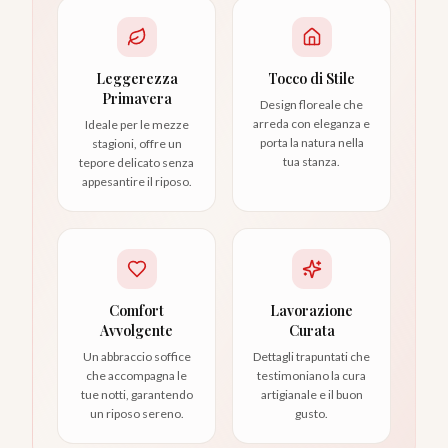
Leggerezza
Tocco di Stile
Primavera
Design floreale che
arreda con eleganza e
Ideale per le mezze
porta la natura nella
stagioni, offre un
tua stanza.
tepore delicato senza
appesantire il riposo.
Comfort
Lavorazione
Avvolgente
Curata
Un abbraccio soffice
Dettagli trapuntati che
che accompagna le
testimoniano la cura
tue notti, garantendo
artigianale e il buon
un riposo sereno.
gusto.