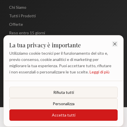
Chi Siamo
Tutti i Prodotti
Offerte
Reso entro 15 giorni
La tua privacy è importante
CONTATTI
Utilizziamo cookie tecnici per il funzionamento del sito e,
info@antichetradizioni.it
previo consenso, cookie analitici e di marketing per
migliorare la tua esperienza. Puoi accettare tutto, rifiutare
+39 329 617 1194
i non essenziali o personalizzare le tue scelte.
Leggi di più
WhatsApp
Lun - Ven: 9:00 - 18:00
Rifiuta tutti
Personalizza
©
2026
Antiche Tradizioni. Tutti i diritti riservati.
Accetta tutti
€
38.00
Aggiungi
Privacy Policy
Termini e Condizioni
Cookie Policy
o 3 rate da €
12.67
con Klarna