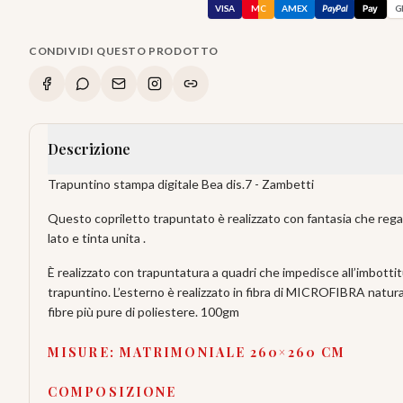
VISA
MC
AMEX
PayPal
Pay
G
CONDIVIDI QUESTO PRODOTTO
Descrizione
Trapuntino stampa digitale Bea dis.7 - Zambetti
Questo copriletto trapuntato è realizzato con fantasia che regal
lato e tinta unita .
È realizzato con trapuntatura a quadri che impedisce all’imbottitur
trapuntino. L’esterno è realizzato in fibra di MICROFIBRA natur
fibre più pure di poliestere. 100gm
MISURE: MATRIMONIALE 260×260 CM
COMPOSIZIONE