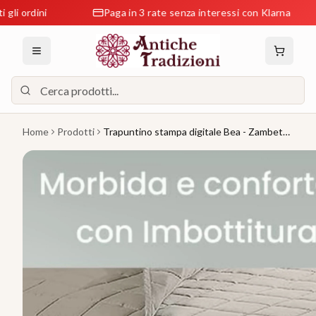
ni
Paga in 3 rate senza interessi con Klarna
R
Home
Prodotti
Trapuntino stampa digitale Bea - Zambetti
100Gm