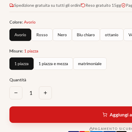
Spedizione gratuita su tutti gli ordini
Reso gratuito 15gg
Pa
Colore
:
Avorio
Avorio
Rosso
Nero
Blu chiaro
ottanio
V
Misure
:
1 piazza
1 piazza
1 piazza e mezza
matrimoniale
Quantità
1
Aggiungi a
PAGAMENTO SICUR