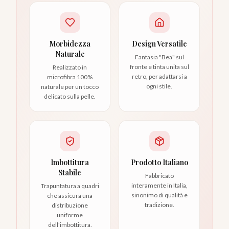
Morbidezza
Design Versatile
Naturale
Fantasia "Bea" sul
fronte e tinta unita sul
Realizzato in
retro, per adattarsi a
microfibra 100%
ogni stile.
naturale per un tocco
delicato sulla pelle.
Imbottitura
Prodotto Italiano
Stabile
Fabbricato
interamente in Italia,
Trapuntatura a quadri
sinonimo di qualità e
che assicura una
tradizione.
distribuzione
uniforme
dell'imbottitura.