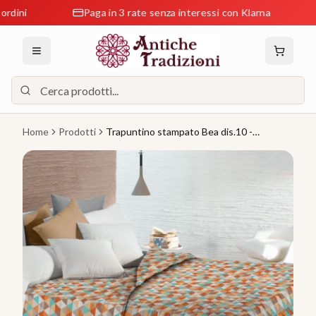
i
Paga in 3 rate senza interessi con Klarna
Re
Home
Prodotti
Trapuntino stampato Bea dis.10 -
Zambetti