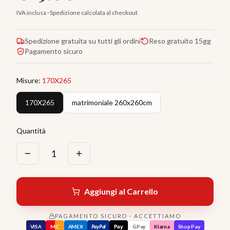
IVA inclusa · Spedizione calcolata al checkout
Spedizione gratuita su tutti gli ordini
Reso gratuito 15gg
Pagamento sicuro
Misure
:
170X265
170X265
matrimoniale 260x260cm
Quantità
1
Aggiungi al Carrello
PAGAMENTO SICURO · ACCETTIAMO
VISA
MC
AMEX
PayPal
Pay
GPay
Klarna
Shop Pay