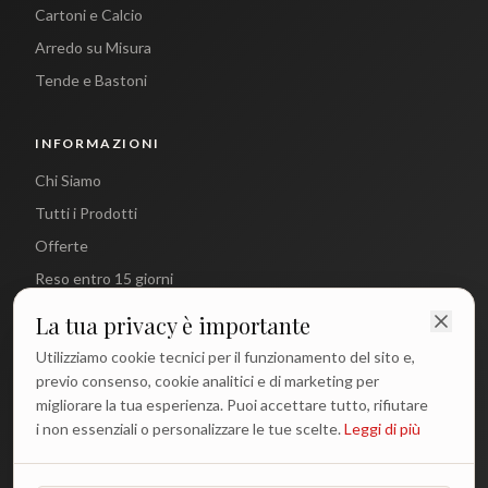
Cartoni e Calcio
Arredo su Misura
Tende e Bastoni
INFORMAZIONI
Chi Siamo
Tutti i Prodotti
Offerte
Reso entro 15 giorni
La tua privacy è importante
CONTATTI
Utilizziamo cookie tecnici per il funzionamento del sito e,
info@antichetradizioni.it
previo consenso, cookie analitici e di marketing per
migliorare la tua esperienza. Puoi accettare tutto, rifiutare
+39 329 617 1194
i non essenziali o personalizzare le tue scelte.
Leggi di più
WhatsApp
Lun - Ven: 9:00 - 18:00