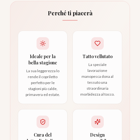
Perché ti piacerà
Ideale per la
Tatto vellutato
bella stagione
La speciale
lavorazione
La sua leggerezza lo
manopesca dona al
rende il copriletto
tessuto una
perfetto per le
straordinaria
stagioni più calde,
morbidezza al tocco.
primavera ed estate.
Cura del
Design