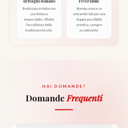
dettaglio italiano
reversibile
Realizzato in Italia con
Stampa vivace su
una finitura
entrambi i lati per una
impeccabile, riflette
doppia possibilità
l'eccellenza della
estetica, sempre
tradizione tessile.
accattivante.
HAI DOMANDE?
Domande
Frequenti