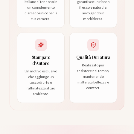
italiano si fondono in
garantisce un riposo
un complemento
fresco e naturale,
d'arredo unico per la
avvolgendo in
tua camera.
morbidezza.
Stampato
Qualità Duratura
d'Autore
Realizzato per
resistere nel tempo,
Un motivo esclusivo
mantenendo
che aggiunge un
inalterata bellezza e
tocco di arte e
comfort.
raffinatezza al tuo
ambiente.